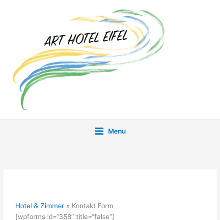
Zum
Inhalt
springen
Menu
Kontakt Form
Hotel & Zimmer
»
Kontakt Form
[wpforms id=“358″ title=“false“]